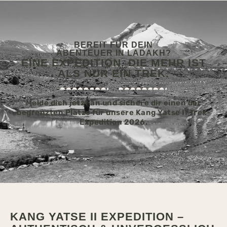
BEREIT FÜR DEIN
ABENTEUER IN LADAKH?
EINE EXPEDITION, DIE MEHR IST
ALS NUR EIN TREK.
Melde dich jetzt an und sichere dir einen der
begrenzten Plätze für unsere Kang Yatse II Trek-
Expedition 2026.
KANG YATSE II EXPEDITION –