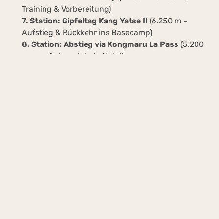
Training & Vorbereitung)
7. Station: Gipfeltag Kang Yatse II
(6.250 m –
Aufstieg & Rückkehr ins Basecamp)
8. Station: Abstieg via Kongmaru La Pass
(5.200
m – zurück nach Leh, Hotel)
9.–10. Tag:
Reserve-/Abreisetag (Puffer bei
Schlechtwetter & Heimflug)
WAS DU MITBRINGST
Sehr gute Kondition & mind. 2 abgeschlossene
Hochgebirgstreks empfohlen
Warme Daunenjacke, Bergschuhe, Handschuhe,
Sonnenschutz
Persönliche Medikamente & Reiseversicherung
(Pflicht)
Tagesrucksack (10–15 kg werden von Maultieren
getragen)
Postpaid-SIM (Prepaid funktioniert in Ladakh