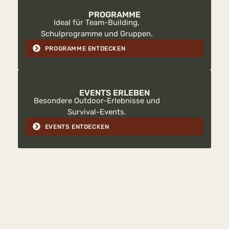
PROGRAMME
Ideal für Team-Building,
Schulprogramme und Gruppen.
PROGRAMME ENTDECKEN
EVENTS ERLEBEN
Besondere Outdoor-Erlebnisse und
Survival-Events.
EVENTS ENTDECKEN
TEIL UNSERER KURSE UND PROGRAMME
Die Aktivität
Shelter Bauen
ist Bestandteil vieler Angebote von
K7 Survival.