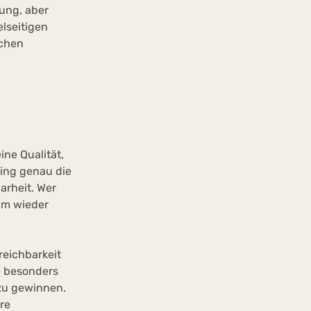
ung, aber
elseitigen
ichen
ne Qualität,
lding genau die
arheit. Wer
eam wieder
eichbarkeit
e besonders
 zu gewinnen.
re