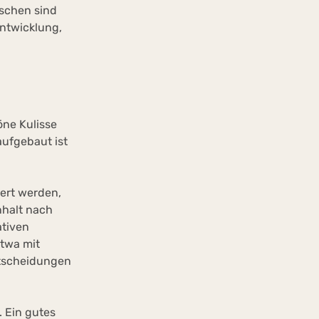
schen sind
Entwicklung,
öne Kulisse
aufgebaut ist
sert werden,
nhalt nach
ativen
etwa mit
ntscheidungen
 Ein gutes