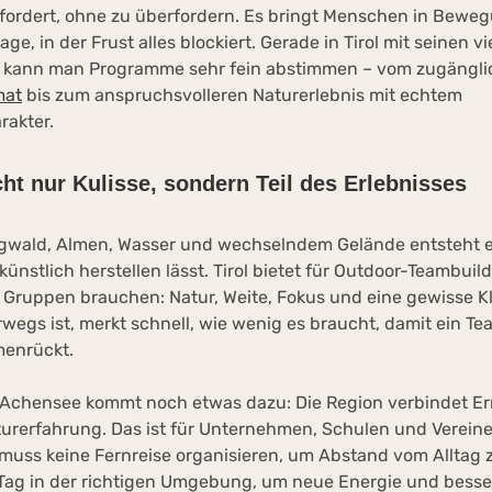
fordert, ohne zu überfordern. Es bringt Menschen in Beweg
age, in der Frust alles blockiert. Gerade in Tirol mit seinen vi
 kann man Programme sehr fein abstimmen – vom zugängl
mat
bis zum anspruchsvolleren Naturerlebnis mit echtem
rakter.
icht nur Kulisse, sondern Teil des Erlebnisses
wald, Almen, Wasser und wechselndem Gelände entsteht ei
 künstlich herstellen lässt. Tirol bietet für Outdoor-Teambui
 Gruppen brauchen: Natur, Weite, Fokus und eine gewisse Kl
wegs ist, merkt schnell, wie wenig es braucht, damit ein T
enrückt.
chensee kommt noch etwas dazu: Die Region verbindet Err
turerfahrung. Das ist für Unternehmen, Schulen und Verein
 muss keine Fernreise organisieren, um Abstand vom Alltag
n Tag in der richtigen Umgebung, um neue Energie und besse