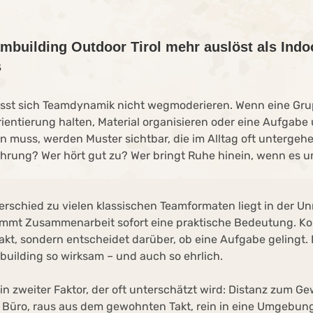
building Outdoor Tirol mehr auslöst als Indo
s
lässt sich Teamdynamik nicht wegmoderieren. Wenn eine Gr
entierung halten, Material organisieren oder eine Aufgabe 
en muss, werden Muster sichtbar, die im Alltag oft untergeh
rung? Wer hört gut zu? Wer bringt Ruhe hinein, wenn es u
rschied zu vielen klassischen Teamformaten liegt in der Unm
mmt Zusammenarbeit sofort eine praktische Bedeutung. K
trakt, sondern entscheidet darüber, ob eine Aufgabe gelingt
uilding so wirksam – und auch so ehrlich.
n zweiter Faktor, der oft unterschätzt wird: Distanz zum G
Büro, raus aus dem gewohnten Takt, rein in eine Umgebung