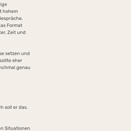
lige
it hohem
 Gespräche.
das Format
er, Zeit und
se setzen und
sollte eher
anchmal genau
h soll er das.
en Situationen