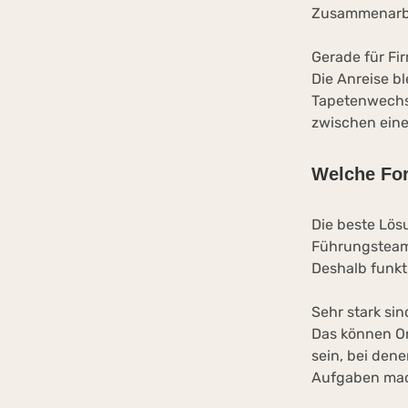
Zusammenarbe
Gerade für Fir
Die Anreise bl
Tapetenwechse
zwischen eine
Welche For
Die beste Lö
Führungsteam 
Deshalb funkt
Sehr stark si
Das können Or
sein, bei den
Aufgaben mac