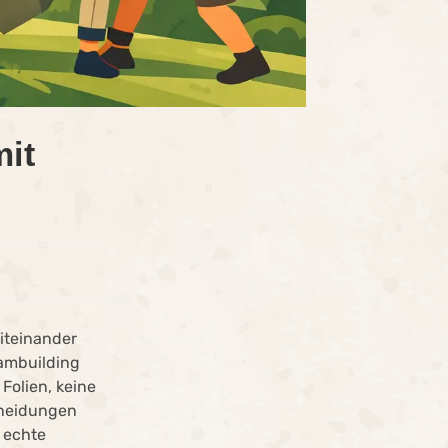
mit
iteinander
ambuilding
 Folien, keine
cheidungen
 echte