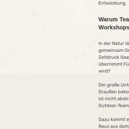
Entwicklung.
Warum Team
Workshop
In der Natur 
gemeinsam Ori
Zeitdruck lös
übernimmt Füh
wird?
Der große Unte
Draußen beko
ist nicht abs
Outdoor-Teamb
Dazu kommt ei
Raus aus dem 