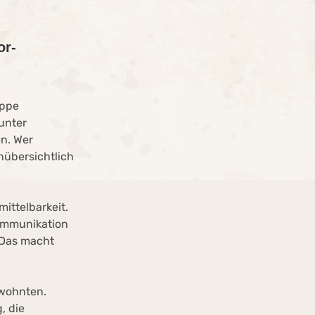
or-
uppe
unter
en. Wer
nübersichtlich
ittelbarkeit.
ommunikation
. Das macht
ewohnten.
, die