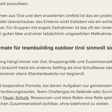
it auszulösen.
men aus Tirol und dem erweiterten Umfeld ist das ein praktis
eibt überschaubar, das Erlebnis wirkt trotzdem wie ein echt
l. Für Gruppen mit engem Zeitrahmen ist das oft der Unte
r guten Idee und einer tatsächlich umgesetzten Maßnahme
mate für teambuilding outdoor tirol sinnvoll s
sung hängt immer von Ziel, Gruppengröße und Zusammenset
braucht meist ein anderes Setting als eine Schulklasse oder
ionieren starre Standardpakete nur begrenzt.
nd kooperative Formate, bei denen Aufgaben nur gemeinsam 
ientierungsrouten, Team-Challenges im Gelände oder Surv
en
Feuer, Schutz
, Ressourcen und klare Rollen eine Rolle spie
hen Zusammenarbeit sichtbar, ohne belehrend zu wirken.