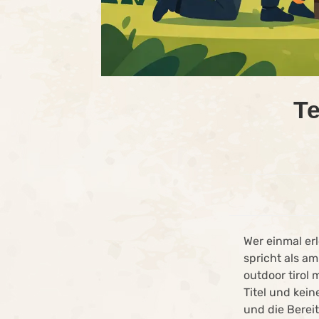
Te
Wer einmal er
spricht als a
outdoor tirol 
Titel und kei
und die Berei