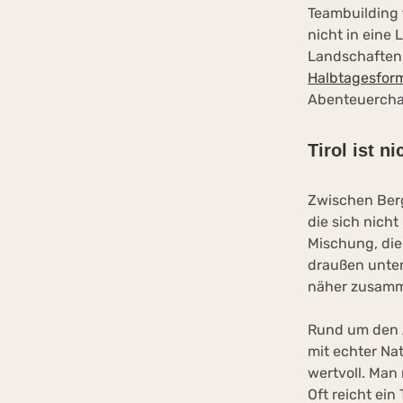
Teambuilding 
nicht in eine L
Landschaften
Halbtagesfor
Abenteuercha
Tirol ist n
Zwischen Berg
die sich nicht
Mischung, die
draußen unter
näher zusamm
Rund um den A
mit echter Na
wertvoll. Man
Oft reicht ei