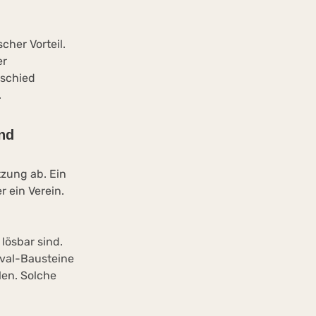
cher Vorteil.
er
rschied
.
ind
zung ab. Ein
 ein Verein.
lösbar sind.
ival-Bausteine
len. Solche