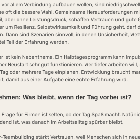
e vor allem Verbindung aufbauen wollen, sind niedrigschwel
se oft die bessere Wahl. Gemeinsame Herausforderungen m
eil, aber ohne Leistungsdruck, schaffen Vertrauen und gute
er um Resilienz, Selbstwirksamkeit und Führung geht, darf 
n. Dann sind Szenarien sinnvoll, in denen Unsicherheit, Wett
tel Teil der Erfahrung werden.
r ist kein Nebenthema. Ein Halbtagesprogramm kann Impul
r Neustart sehr gut funktionieren. Wer tiefer arbeiten will, 
 Tag oder mehrere Tage einplanen. Entwicklung braucht m
it, damit aus einer Aufgabe eine echte Erfahrung wird.
ehmen: Was bleibt, wenn der Tag vorbei ist?
 Frage für Firmen ist selten, ob der Tag Spaß macht. Natürlic
dend ist, was danach im Arbeitsalltag spürbar bleibt.
-Teambuilding stärkt Vertrauen, weil Menschen sich in neu